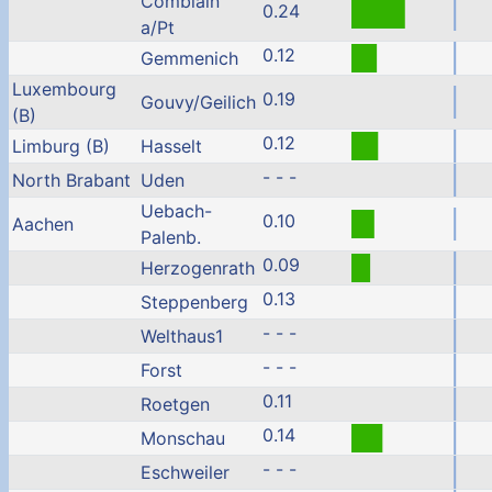
Comblain
0.24
a/Pt
0.12
Gemmenich
Luxembourg
0.19
Gouvy/Geilich
(B)
0.12
Limburg (B)
Hasselt
- - -
North Brabant
Uden
Uebach-
0.10
Aachen
Palenb.
0.09
Herzogenrath
0.13
Steppenberg
- - -
Welthaus1
- - -
Forst
0.11
Roetgen
0.14
Monschau
- - -
Eschweiler