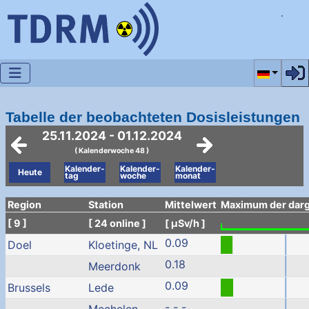
Sprache a
Tabelle der beobachteten Dosisleistungen
25.11.2024 - 01.12.2024
( Kalenderwoche 48 )
Kalender-
Kalender-
Kalender-
Heute
tag
woche
monat
Region
Station
Mittelwert
Maximum der darge
[ 9 ]
[ 24 online ]
[ µSv/h ]
0.09
Doel
Kloetinge, NL
0.18
Meerdonk
0.09
Brussels
Lede
- - -