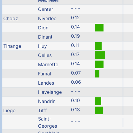
Mechelen
- - -
Center
0.12
Chooz
Niverlee
0.14
Dion
0.19
Dinant
0.11
Tihange
Huy
0.17
Celles
0.14
Marneffe
0.07
Fumal
0.06
Landes
- - -
Havelange
0.10
Nandrin
0.13
Liege
Tilff
Saint-
- - -
Georges