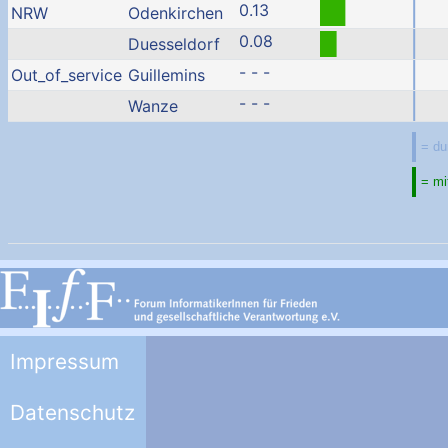
0.13
NRW
Odenkirchen
0.08
Duesseldorf
- - -
Out_of_service
Guillemins
- - -
Wanze
Impressum
Datenschutz