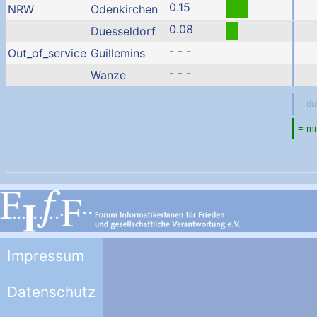
0.15
NRW
Odenkirchen
0.08
Duesseldorf
- - -
Out_of_service
Guillemins
- - -
Wanze
Impressum
Datenschutz