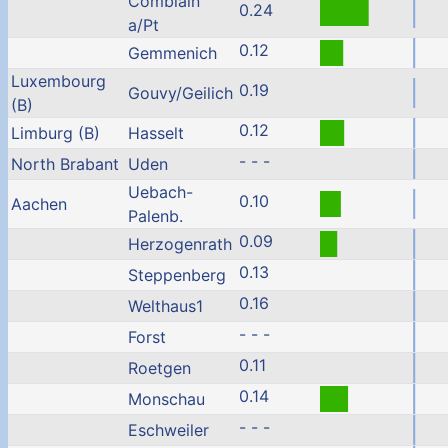
Comblain
0.24
a/Pt
0.12
Gemmenich
Luxembourg
0.19
Gouvy/Geilich
(B)
0.12
Limburg (B)
Hasselt
- - -
North Brabant
Uden
Uebach-
0.10
Aachen
Palenb.
0.09
Herzogenrath
0.13
Steppenberg
0.16
Welthaus1
- - -
Forst
0.11
Roetgen
0.14
Monschau
- - -
Eschweiler