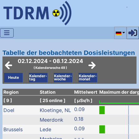
Sprache a
Tabelle der beobachteten Dosisleistungen
02.12.2024 - 08.12.2024
( Kalenderwoche 49 )
Kalender-
Kalender-
Kalender-
Heute
tag
woche
monat
Region
Station
Mittelwert
Maximum der darge
[ 9 ]
[ 25 online ]
[ µSv/h ]
0.09
Doel
Kloetinge, NL
0.18
Meerdonk
0.09
Brussels
Lede
- - -