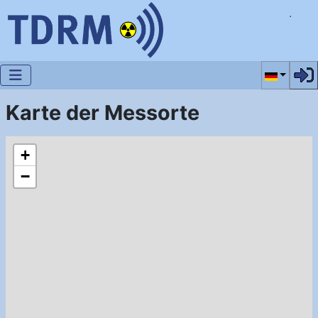
Sprache a
Karte der Messorte
+
−