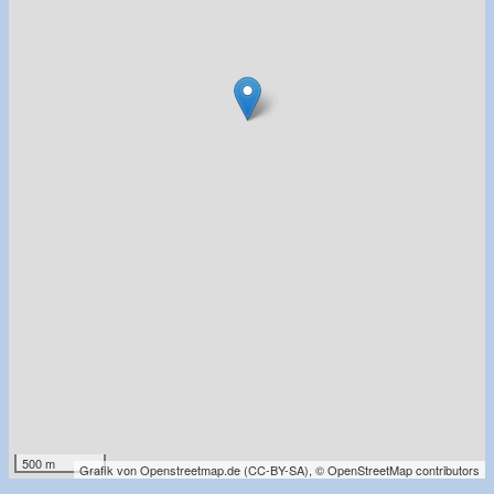
500 m
Grafik von
Openstreetmap.de
(
CC-BY-SA
),
© OpenStreetMap contributors