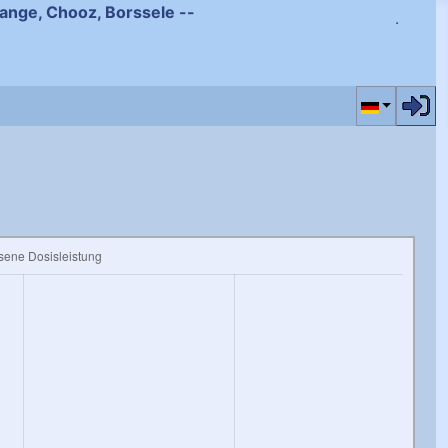
ihange, Chooz, Borssele --
Sprache au