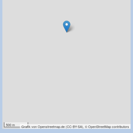
500 m
Grafik von
Openstreetmap.de
(
CC-BY-SA
),
© OpenStreetMap contributors