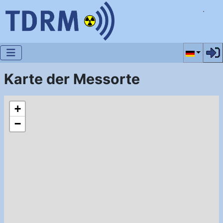
Sprache a
Karte der Messorte
+
−