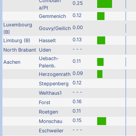
Comblain
0.25
a/Pt
0.12
Gemmenich
Luxembourg
0.00
Gouvy/Geilich
(B)
0.13
Limburg (B)
Hasselt
- - -
North Brabant
Uden
Uebach-
0.11
Aachen
Palenb.
0.09
Herzogenrath
0.12
Steppenberg
- - -
Welthaus1
0.16
Forst
0.11
Roetgen
0.15
Monschau
- - -
Eschweiler