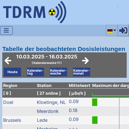
Sprache a
Tabelle der beobachteten Dosisleistungen
10.03.2025 - 16.03.2025
( Kalenderwoche 11 )
Kalender-
Kalender-
Kalender-
Heute
tag
woche
monat
Region
Station
Mittelwert
Maximum der darge
[ 9 ]
[ 27 online ]
[ µSv/h ]
0.09
Doel
Kloetinge, NL
0.18
Meerdonk
0.09
Brussels
Lede
- - -