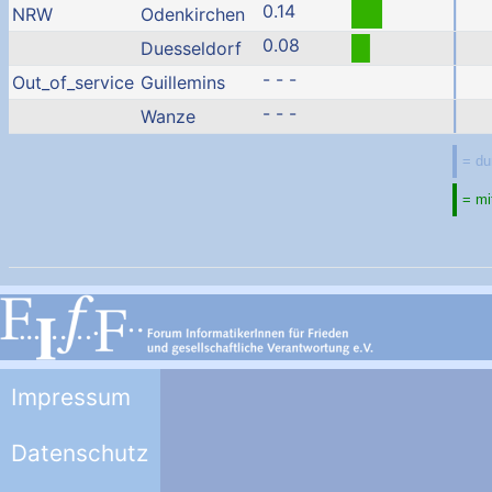
0.14
NRW
Odenkirchen
0.08
Duesseldorf
- - -
Out_of_service
Guillemins
- - -
Wanze
Impressum
Datenschutz