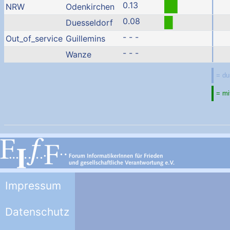
0.13
NRW
Odenkirchen
0.08
Duesseldorf
- - -
Out_of_service
Guillemins
- - -
Wanze
Impressum
Datenschutz