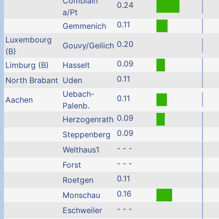
Comblain
0.24
a/Pt
0.11
Gemmenich
Luxembourg
0.20
Gouvy/Geilich
(B)
0.09
Limburg (B)
Hasselt
0.11
North Brabant
Uden
Uebach-
0.11
Aachen
Palenb.
0.09
Herzogenrath
0.09
Steppenberg
- - -
Welthaus1
- - -
Forst
0.11
Roetgen
0.16
Monschau
- - -
Eschweiler