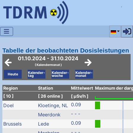
Sprache a
Tabelle der beobachteten Dosisleistungen
01.10.2024 - 31.10.2024
( Kalendermonat )
Kalender-
Kalender-
Kalender-
Heute
tag
woche
monat
Region
Station
Mittelwert
Maximum der darge
[ 10 ]
[ 26 online ]
[ µSv/h ]
0.09
Doel
Kloetinge, NL
- - -
Meerdonk
0.09
Brussels
Lede
- - -