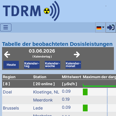
Sprache a
Tabelle der beobachteten Dosisleistungen
03.06.2026
( Kalendertag )
Kalender-
Kalender-
Kalender-
Heute
tag
woche
monat
Region
Station
Mittelwert
Maximum der darge
[ 8 ]
[ 20 online ]
[ µSv/h ]
0.09
Doel
Kloetinge, NL
0.19
Meerdonk
0.09
Brussels
Lede
- - -