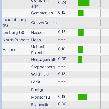
Comblain
0.24
a/Pt
0.12
Gemmenich
Luxembourg
- - -
Gouvy/Geilich
(B)
0.12
Limburg (B)
Hasselt
- - -
North Brabant
Uden
Uebach-
0.10
Aachen
Palenb.
0.09
Herzogenrath
- - -
Steppenberg
0.13
Welthaus1
- - -
Forst
- - -
Roetgen
0.19
Monschau
0.00
Eschweiler