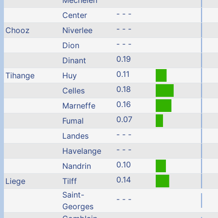
Mechelen
- - -
Center
- - -
Chooz
Niverlee
- - -
Dion
0.19
Dinant
0.11
Tihange
Huy
0.18
Celles
0.16
Marneffe
0.07
Fumal
- - -
Landes
- - -
Havelange
0.10
Nandrin
0.14
Liege
Tilff
Saint-
- - -
Georges