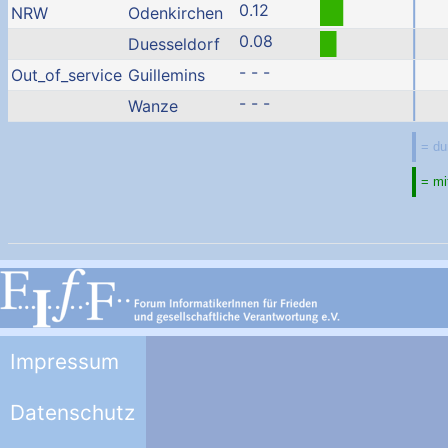
0.12
NRW
Odenkirchen
0.08
Duesseldorf
- - -
Out_of_service
Guillemins
- - -
Wanze
Impressum
Datenschutz