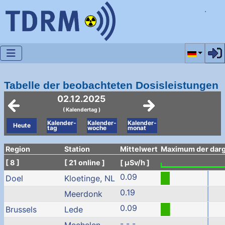
Sprache a
Tabelle der beobachteten Dosisleistungen
02.12.2025
( Kalendertag )
Kalender-
Kalender-
Kalender-
Heute
tag
woche
monat
Region
Station
Mittelwert
Maximum der darge
[ 8 ]
[ 21 online ]
[ µSv/h ]
0.09
Doel
Kloetinge, NL
0.19
Meerdonk
0.09
Brussels
Lede
- - -