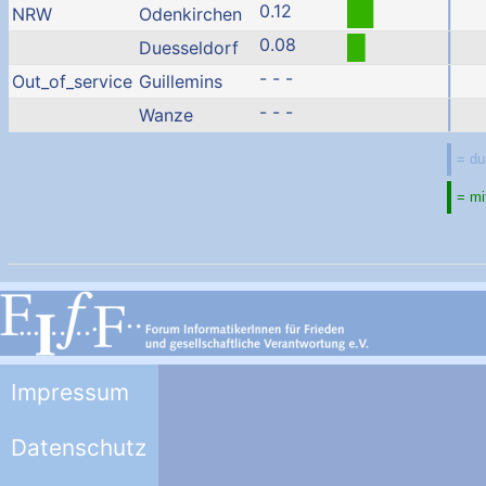
0.12
NRW
Odenkirchen
0.08
Duesseldorf
- - -
Out_of_service
Guillemins
- - -
Wanze
Impressum
Datenschutz