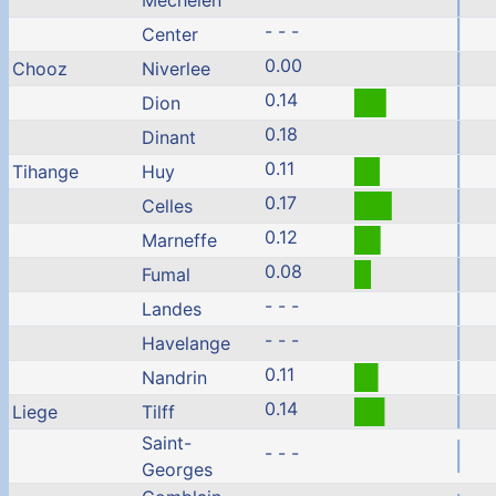
Mechelen
- - -
Center
0.00
Chooz
Niverlee
0.14
Dion
0.18
Dinant
0.11
Tihange
Huy
0.17
Celles
0.12
Marneffe
0.08
Fumal
- - -
Landes
- - -
Havelange
0.11
Nandrin
0.14
Liege
Tilff
Saint-
- - -
Georges