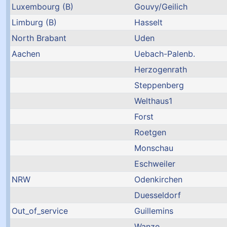
Luxembourg (B)
Gouvy/Geilich
Limburg (B)
Hasselt
North Brabant
Uden
Aachen
Uebach-Palenb.
Herzogenrath
Steppenberg
Welthaus1
Forst
Roetgen
Monschau
Eschweiler
NRW
Odenkirchen
Duesseldorf
Out_of_service
Guillemins
Wanze