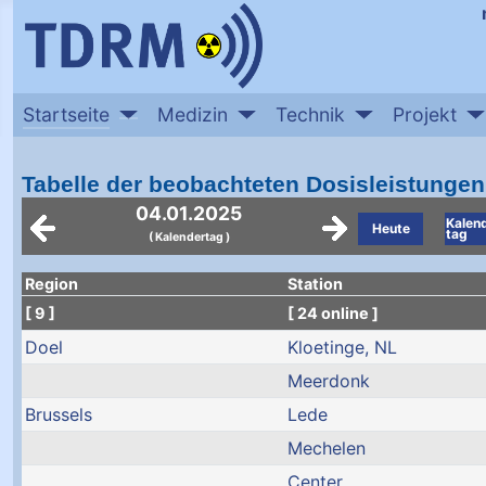
Startseite
Medizin
Technik
Projekt
Tabelle der beobachteten Dosisleistungen
04.01.2025
Kalen
Heute
tag
( Kalendertag )
Region
Station
[ 9 ]
[ 24 online ]
Doel
Kloetinge, NL
Meerdonk
Brussels
Lede
Mechelen
Center