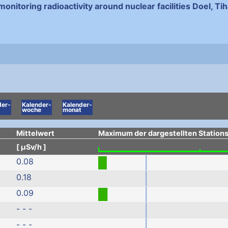
monitoring radioactivity around nuclear facilities Doel, T
der-
Kalender-
Kalender-
woche
monat
Mittelwert
Maximum der dargestellten Stations
[ µSv/h ]
0.08
0.18
0.09
- - -
- - -