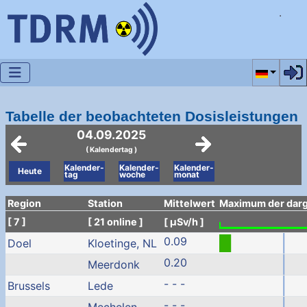
Sprache a
Tabelle der beobachteten Dosisleistungen
04.09.2025
( Kalendertag )
Kalender-
Kalender-
Kalender-
Heute
tag
woche
monat
Region
Station
Mittelwert
Maximum der darge
[ 7 ]
[ 21 online ]
[ µSv/h ]
0.09
Doel
Kloetinge, NL
0.20
Meerdonk
- - -
Brussels
Lede
- - -