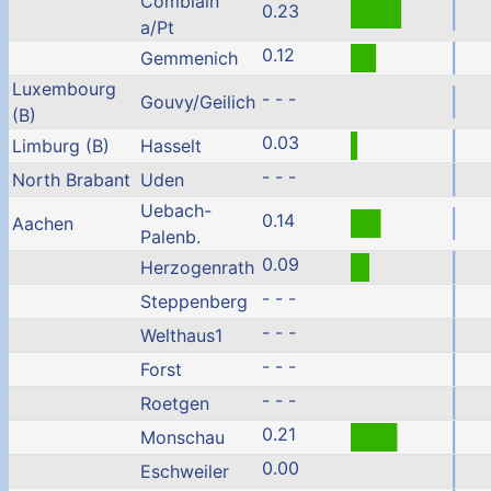
Comblain
0.23
a/Pt
0.12
Gemmenich
Luxembourg
- - -
Gouvy/Geilich
(B)
0.03
Limburg (B)
Hasselt
- - -
North Brabant
Uden
Uebach-
0.14
Aachen
Palenb.
0.09
Herzogenrath
- - -
Steppenberg
- - -
Welthaus1
- - -
Forst
- - -
Roetgen
0.21
Monschau
0.00
Eschweiler