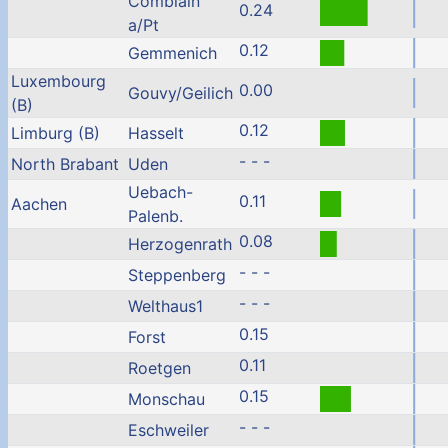
Comblain
0.24
a/Pt
0.12
Gemmenich
Luxembourg
0.00
Gouvy/Geilich
(B)
0.12
Limburg (B)
Hasselt
- - -
North Brabant
Uden
Uebach-
0.11
Aachen
Palenb.
0.08
Herzogenrath
- - -
Steppenberg
- - -
Welthaus1
0.15
Forst
0.11
Roetgen
0.15
Monschau
- - -
Eschweiler