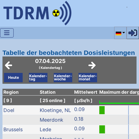
Sprache a
Tabelle der beobachteten Dosisleistungen
07.04.2025
( Kalendertag )
Kalender-
Kalender-
Kalender-
Heute
tag
woche
monat
Region
Station
Mittelwert
Maximum der darge
[ 9 ]
[ 25 online ]
[ µSv/h ]
0.09
Doel
Kloetinge, NL
0.18
Meerdonk
0.09
Brussels
Lede
- - -