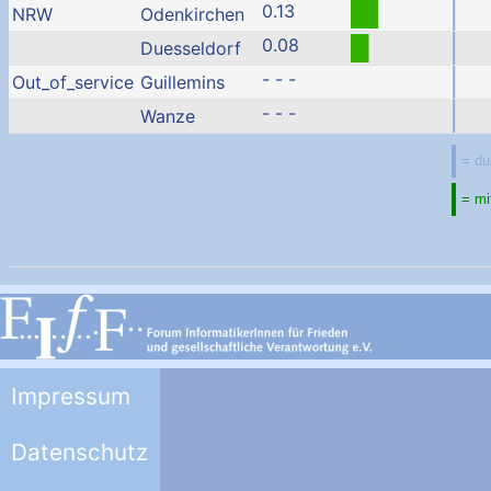
0.13
NRW
Odenkirchen
0.08
Duesseldorf
- - -
Out_of_service
Guillemins
- - -
Wanze
Impressum
Datenschutz