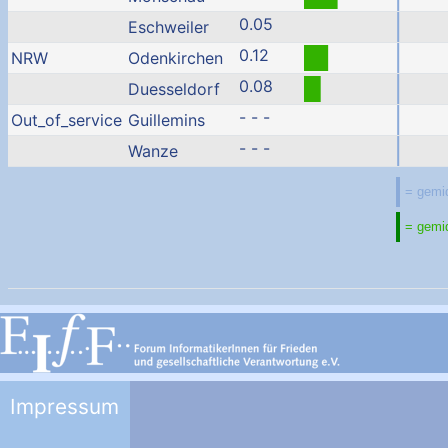
0.05
Eschweiler
0.12
NRW
Odenkirchen
0.08
Duesseldorf
- - -
Out_of_service
Guillemins
- - -
Wanze
Impressum