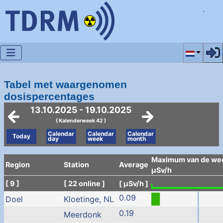
Selecteer 
Tabel met waargenomen
dosispercentages
13.10.2025 - 19.10.2025
( Kalenderweek 42 )
Calendar
Calendar
Calendar
Today
day
week
month
Maximum van de wee
Region
Station
Average
µSv/h
[ 9 ]
[ 22 online ]
[ µSv/h ]
0.09
Doel
Kloetinge, NL
0.19
Meerdonk