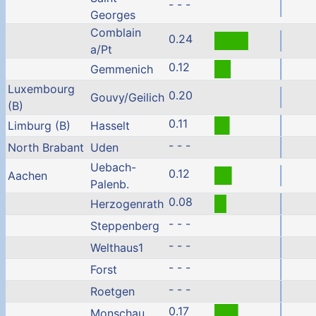
- - -
Georges
Comblain
0.24
a/Pt
0.12
Gemmenich
Luxembourg
0.20
Gouvy/Geilich
(B)
0.11
Limburg (B)
Hasselt
- - -
North Brabant
Uden
Uebach-
0.12
Aachen
Palenb.
0.08
Herzogenrath
- - -
Steppenberg
- - -
Welthaus1
- - -
Forst
- - -
Roetgen
0.17
Monschau