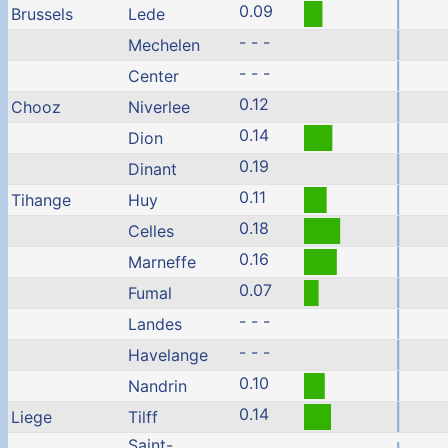
0.09
Brussels
Lede
- - -
Mechelen
- - -
Center
0.12
Chooz
Niverlee
0.14
Dion
0.19
Dinant
0.11
Tihange
Huy
0.18
Celles
0.16
Marneffe
0.07
Fumal
- - -
Landes
- - -
Havelange
0.10
Nandrin
0.14
Liege
Tilff
Saint-