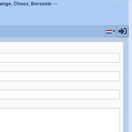
ihange, Chooz, Borssele --
Selecteer de