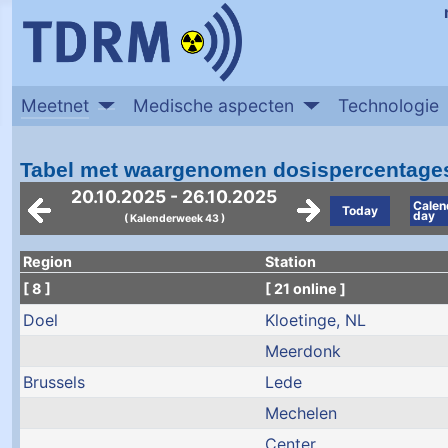
Meetnet
Medische aspecten
Technologie
Tabel met waargenomen dosispercentage
20.10.2025 - 26.10.2025
Calen
Today
day
( Kalenderweek 43 )
Region
Station
[ 8 ]
[ 21 online ]
Doel
Kloetinge, NL
Meerdonk
Brussels
Lede
Mechelen
Center