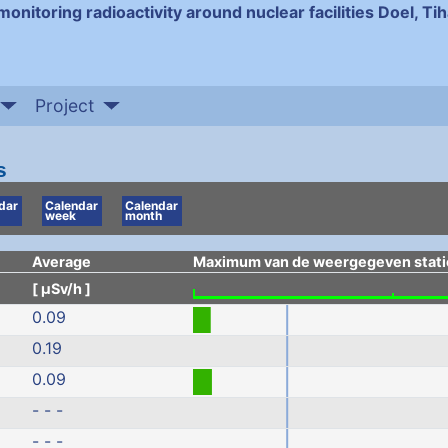
monitoring radioactivity around nuclear facilities Doel, T
Project
s
dar
Calendar
Calendar
week
month
Average
Maximum van de weergegeven stati
[ µSv/h ]
0.09
0.19
0.09
- - -
- - -