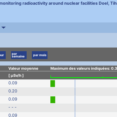
monitoring radioactivity around nuclear facilities Doel, T
par
our
par mois
semaine
Valeur moyenne
Maximum des valeurs indiquées: 0.
[ µSv/h ]
0.09
0.20
0.09
- - -
0.09