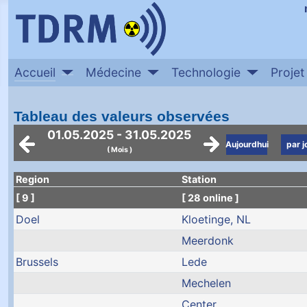
Accueil
Médecine
Technologie
Projet
Tableau des valeurs observées
01.05.2025 - 31.05.2025
Aujourdhui
par j
( Mois )
Region
Station
[ 9 ]
[ 28 online ]
Doel
Kloetinge, NL
Meerdonk
Brussels
Lede
Mechelen
Center